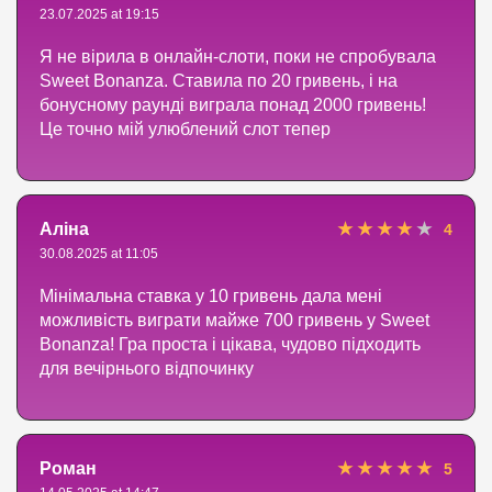
23.07.2025 at 19:15
Я не вірила в онлайн-слоти, поки не спробувала
Sweet Bonanza. Ставила по 20 гривень, і на
бонусному раунді виграла понад 2000 гривень!
Це точно мій улюблений слот тепер
Аліна
4
30.08.2025 at 11:05
Мінімальна ставка у 10 гривень дала мені
можливість виграти майже 700 гривень у Sweet
Bonanza! Гра проста і цікава, чудово підходить
для вечірнього відпочинку
Роман
5