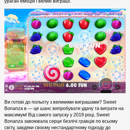
ураган емоцій і великі виграші.
Ви готові до польоту з великими виграшами? Sweet
Bonanza в — це шанс випробувати удачу та виграти на
максимум! Від самого запуску у 2019 році, Sweet
Bonanza завоювала серця безлічі гравців по всьому
світу, завдяки своєму нестандартному підходу до