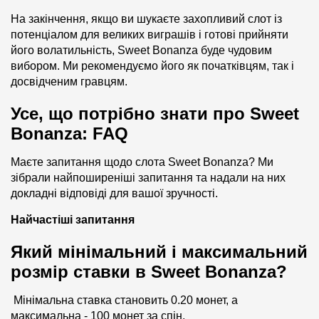
На закінчення, якщо ви шукаєте захопливий слот із
потенціалом для великих виграшів і готові прийняти
його волатильність, Sweet Bonanza буде чудовим
вибором. Ми рекомендуємо його як початківцям, так і
досвідченим гравцям.
Усе, що потрібно знати про Sweet
Bonanza: FAQ
Маєте запитання щодо слота Sweet Bonanza? Ми
зібрали найпоширеніші запитання та надали на них
докладні відповіді для вашої зручності.
Найчастіші запитання
Який мінімальний і максимальний
розмір ставки в Sweet Bonanza?
Мінімальна ставка становить 0.20 монет, а
максимальна - 100 монет за спін.