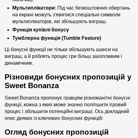
Мультиплікатори
: Під час безкоштовних обертань
на екрані можуть з'явитися спеціальні символи
мультиплікаторів, які збільшують виграш.
Функція купівлі бонусу
Тумблерна функція (Tumble Feature)
Ці бонусні функції не тільки збільшують шанси на
виграш, а й роблять процес гри більш захопливим і
динамічним.
Різновиди бонусних пропозицій у
Sweet Bonanza
Sweet Bonanza пропонує гравцям різноманітні бонусні
функції, кожна з яких може значно поліпшити ігровий
процес і збільшити потенційні виграші. Ось докладний
опис деяких із ключових бонусних функцій:
Огляд бонусних пропозицій