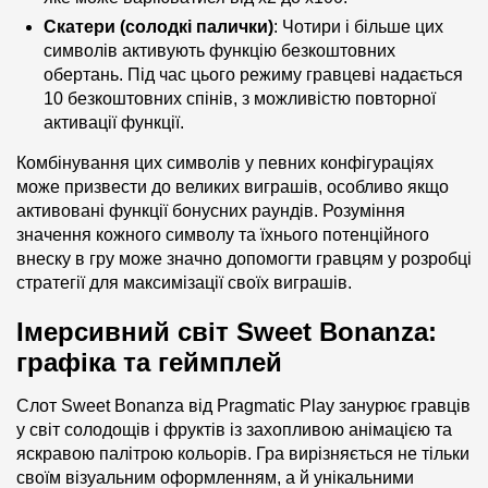
Скатери (солодкі палички)
: Чотири і більше цих
символів активують функцію безкоштовних
обертань. Під час цього режиму гравцеві надається
10 безкоштовних спінів, з можливістю повторної
активації функції.
Комбінування цих символів у певних конфігураціях
може призвести до великих виграшів, особливо якщо
активовані функції бонусних раундів. Розуміння
значення кожного символу та їхнього потенційного
внеску в гру може значно допомогти гравцям у розробці
стратегії для максимізації своїх виграшів.
Імерсивний світ Sweet Bonanza:
графіка та геймплей
Слот Sweet Bonanza від Pragmatic Play занурює гравців
у світ солодощів і фруктів із захопливою анімацією та
яскравою палітрою кольорів. Гра вирізняється не тільки
своїм візуальним оформленням, а й унікальними