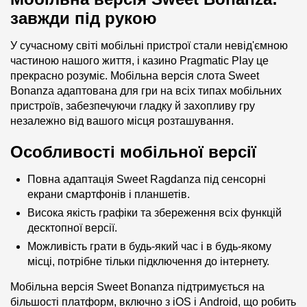
завжди під рукою
У сучасному світі мобільні пристрої стали невід'ємною
частиною нашого життя, і казино Pragmatic Play це
прекрасно розуміє. Мобільна версія слота Sweet
Bonanza адаптована для гри на всіх типах мобільних
пристроїв, забезпечуючи гладку й захопливу гру
незалежно від вашого місця розташування.
Особливості мобільної версії
Повна адаптація Sweet Ragdanza під сенсорні
екрани смартфонів і планшетів.
Висока якість графіки та збереження всіх функцій
десктопної версії.
Можливість грати в будь-який час і в будь-якому
місці, потрібне тільки підключення до інтернету.
Мобільна версія Sweet Bonanza підтримується на
більшості платформ, включно з iOS і Android, що робить