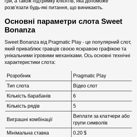
гри, а також підтримку клієнтів, яка допоможе
розв'язати будь-які питання, що виникають.
Основні параметри слота Sweet
Bonanza
Sweet Bonanza від Pragmatic Play - це популярний слот,
який приваблює гравців своєю яскравою графікою та
унікальними ігровими механіками. Ось основні технічні
характеристики слота:
Розробник
Pragmatic Play
Тип слота
Відео слот
Кількість барабанів
6
Кількість рядів
5
Виплати за клатчери або
Виграшні комбінації
групи символів
Мінімальна ставка
0.20 $