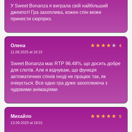
У Sweet Bonanza я виграла свій найбільший
джекпот! Гра захоплива, кожен спін може
принести сюрприз.
Олена
4
11.08.2025 at 16:15
Sweet Bonanza має RTP 96.48%, що досить добре
для слотів. Але я відчуваю, що функція
автоматичних спінів іноді не працює так, як
очікується. Все одно гра дуже захоплююча з
чудовими анімаціями
Михайло
5
13.09.2025 at 18:01