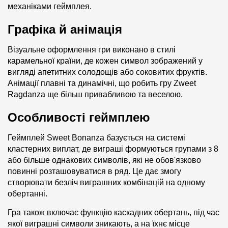
механіками геймплея.
Графіка й анімація
Візуальне оформлення гри виконано в стилі
карамельної країни, де кожен символ зображений у
вигляді апетитних солодощів або соковитих фруктів.
Анімації плавні та динамічні, що робить гру Zweet
Ragdanza ще більш привабливою та веселою.
Особливості геймплею
Геймплей Sweet Bonanza базується на системі
кластерних виплат, де виграші формуються групами з 8
або більше однакових символів, які не обов'язково
повинні розташовуватися в ряд. Це дає змогу
створювати безліч виграшних комбінацій на одному
обертанні.
Гра також включає функцію каскадних обертань, під час
якої виграшні символи зникають, а на їхнє місце