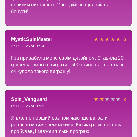
великим виграшем. Слот дійсно щедрий на
бонуси!
MysticSpinMaster
5
27.09.2025 at 18:14
Гра привабила мене своїм дизайном. Ставила 20
гривень і змогла виграти 1500 гривень – навіть не
очікувала такого виграшу!
Spin_Vanguard
2
09.08.2025 at 16:29
Я вже не перший раз помічаю, що виграти
реально майже неможливо. Кілька разів поспіль
пробував, і завжди тільки програю