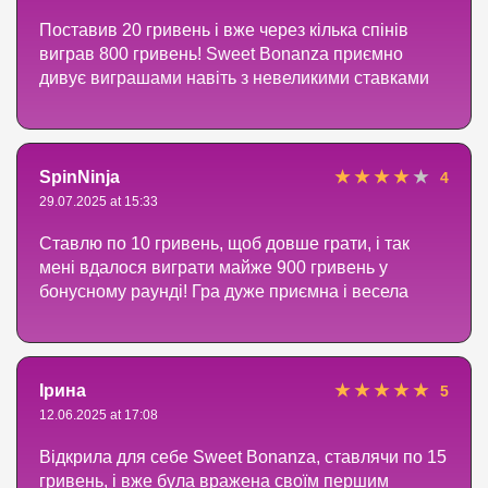
Поставив 20 гривень і вже через кілька спінів
виграв 800 гривень! Sweet Bonanza приємно
дивує виграшами навіть з невеликими ставками
SpinNinja
4
29.07.2025 at 15:33
Ставлю по 10 гривень, щоб довше грати, і так
мені вдалося виграти майже 900 гривень у
бонусному раунді! Гра дуже приємна і весела
Ірина
5
12.06.2025 at 17:08
Відкрила для себе Sweet Bonanza, ставлячи по 15
гривень, і вже була вражена своїм першим