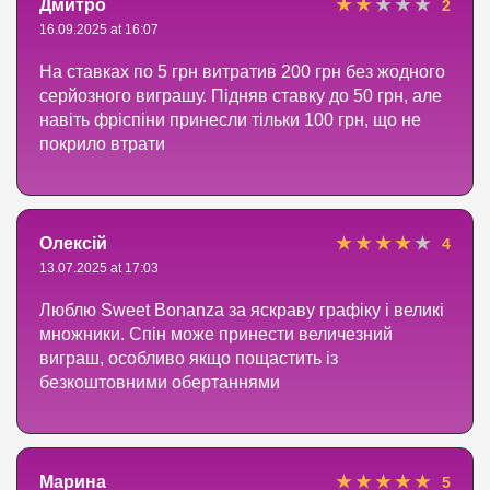
Дмитро
2
16.09.2025 at 16:07
На ставках по 5 грн витратив 200 грн без жодного
серйозного виграшу. Підняв ставку до 50 грн, але
навіть фріспіни принесли тільки 100 грн, що не
покрило втрати
Олексій
4
13.07.2025 at 17:03
Люблю Sweet Bonanza за яскраву графіку і великі
множники. Спін може принести величезний
виграш, особливо якщо пощастить із
безкоштовними обертаннями
Марина
5