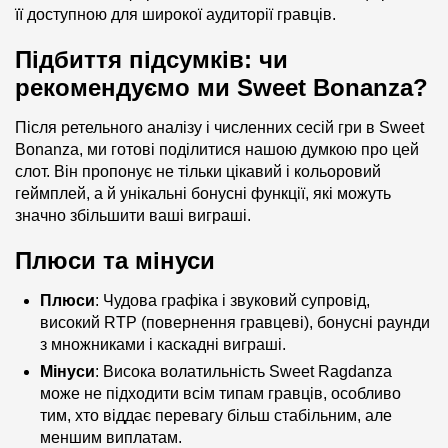
її доступною для широкої аудиторії гравців.
Підбиття підсумків: чи
рекомендуємо ми Sweet Bonanza?
Після ретельного аналізу і численних сесій гри в Sweet
Bonanza, ми готові поділитися нашою думкою про цей
слот. Він пропонує не тільки цікавий і кольоровий
геймплей, а й унікальні бонусні функції, які можуть
значно збільшити ваші виграші.
Плюси та мінуси
Плюси
: Чудова графіка і звуковий супровід,
високий RTP (повернення гравцеві), бонусні раунди
з множниками і каскадні виграші.
Мінуси
: Висока волатильність Sweet Ragdanza
може не підходити всім типам гравців, особливо
тим, хто віддає перевагу більш стабільним, але
меншим виплатам.