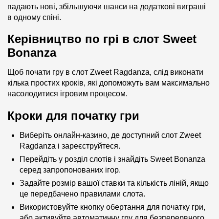
падають нові, збільшуючи шанси на додаткові виграші
в одному спіні.
Керівництво по грі в слот Sweet
Bonanza
Щоб почати гру в слот Zweet Ragdanza, слід виконати
кілька простих кроків, які допоможуть вам максимально
насолодитися ігровим процесом.
Кроки для початку гри
Виберіть онлайн-казино, де доступний слот Zweet
Ragdanza і зареєструйтеся.
Перейдіть у розділ слотів і знайдіть Sweet Bonanza
серед запропонованих ігор.
Задайте розмір вашої ставки та кількість ліній, якщо
це передбачено правилами слота.
Використовуйте кнопку обертання для початку гри,
або активуйте автоматичну гру для безперервного