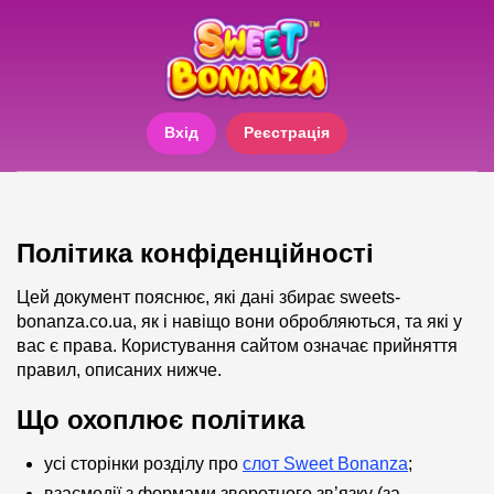
Вхід
Реєстрація
Політика конфіденційності
Цей документ пояснює, які дані збирає sweets-
bonanza.co.ua, як і навіщо вони обробляються, та які у
вас є права. Користування сайтом означає прийняття
правил, описаних нижче.
Що охоплює політика
усі сторінки розділу про
слот Sweet Bonanza
;
взаємодії з формами зворотного зв’язку (за